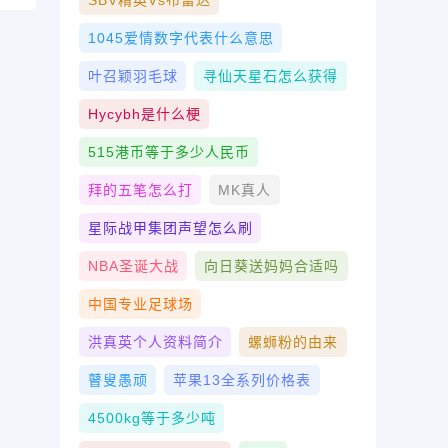
SBV精英vs布雷达
1045爱情数字代表什么意思
叶召颖羽毛球
寻仙天星石怎么获得
Hycybh是什么梗
515港币等于多少人民币
拜的五笔怎么打
MK真人
星际战甲集团声望怎么刷
NBA圣诞大战
向日葵送妈妈合适吗
中国专业足球场
洪真英个人资料简介
螺蛳粉的由来
瞽叟愚顽
苹果13全系列价格表
4500kg等于多少吨