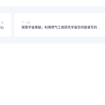
一篇
下一篇
中心
探索宇宙奥秘，利用喷气工具研究宇宙空间是谁写的-标
题