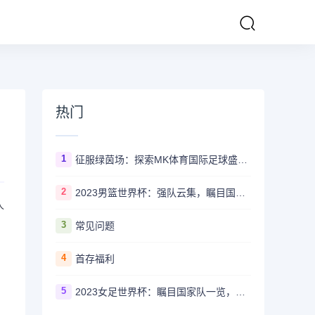
热门
1
征服绿茵场：探索MK体育国际足球盛事的辉煌传奇
2
2023男篮世界杯：强队云集，瞩目国家队风采一览
人
3
常见问题
4
首存福利
5
2023女足世界杯：瞩目国家队一览，哪些强队备受关注？