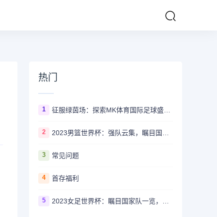
热门
1
征服绿茵场：探索MK体育国际足球盛事的辉煌传奇
2
2023男篮世界杯：强队云集，瞩目国家队风采一览
3
常见问题
4
首存福利
5
2023女足世界杯：瞩目国家队一览，哪些强队备受关注？