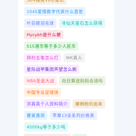
SBV精英vs布雷达
1045爱情数字代表什么意思
叶召颖羽毛球
寻仙天星石怎么获得
Hycybh是什么梗
515港币等于多少人民币
拜的五笔怎么打
MK真人
星际战甲集团声望怎么刷
NBA圣诞大战
向日葵送妈妈合适吗
中国专业足球场
洪真英个人资料简介
螺蛳粉的由来
瞽叟愚顽
苹果13全系列价格表
4500kg等于多少吨