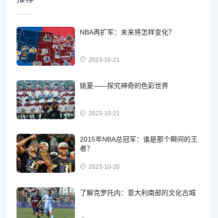
NBA再扩军：未来将怎样变化？
2023-10-21
姚夏——探究神奇的色彩世界
2023-10-21
2015年NBA总冠军：谁是那个瞬间的王
者？
2023-10-20
了解克罗托内：意大利南部的文化古城