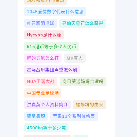
SBV精英vs布雷达
1045爱情数字代表什么意思
叶召颖羽毛球
寻仙天星石怎么获得
Hycybh是什么梗
515港币等于多少人民币
拜的五笔怎么打
MK真人
星际战甲集团声望怎么刷
NBA圣诞大战
向日葵送妈妈合适吗
中国专业足球场
洪真英个人资料简介
螺蛳粉的由来
瞽叟愚顽
苹果13全系列价格表
4500kg等于多少吨