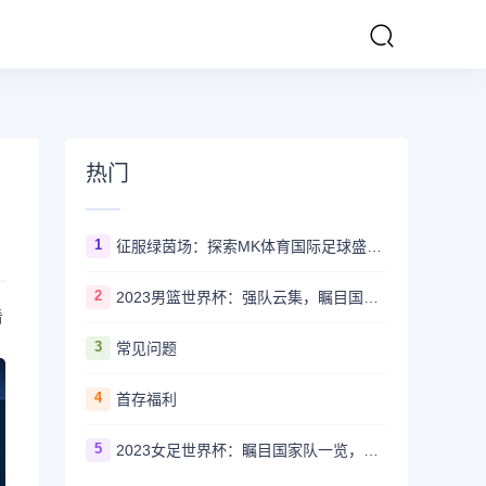
热门
1
征服绿茵场：探索MK体育国际足球盛事的辉煌传奇
2
2023男篮世界杯：强队云集，瞩目国家队风采一览
看
3
常见问题
4
首存福利
5
2023女足世界杯：瞩目国家队一览，哪些强队备受关注？