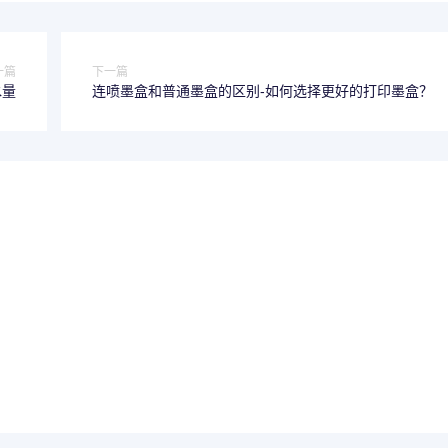
一篇
下一篇
水量
连喷墨盒和普通墨盒的区别-如何选择更好的打印墨盒？