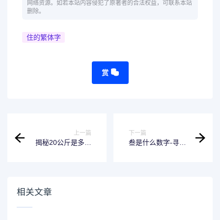
网络资源。如若本站内容侵犯了原著者的合法权益，可联系本站
删除。
住的繁体字
赏
上一篇
下一篇
揭秘20公斤是多少
叁是什么数字-寻找
千克，把握这个换
这个神秘数字的生
算，让你不再困
命意义
惑！
相关文章