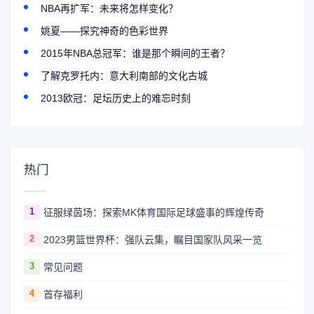
NBA再扩军：未来将怎样变化？
姚夏——探究神奇的色彩世界
2015年NBA总冠军：谁是那个瞬间的王者？
了解克罗托内：意大利南部的文化古城
2013欧冠：足坛历史上的难忘时刻
热门
1
征服绿茵场：探索MK体育国际足球盛事的辉煌传奇
2
2023男篮世界杯：强队云集，瞩目国家队风采一览
3
常见问题
4
首存福利