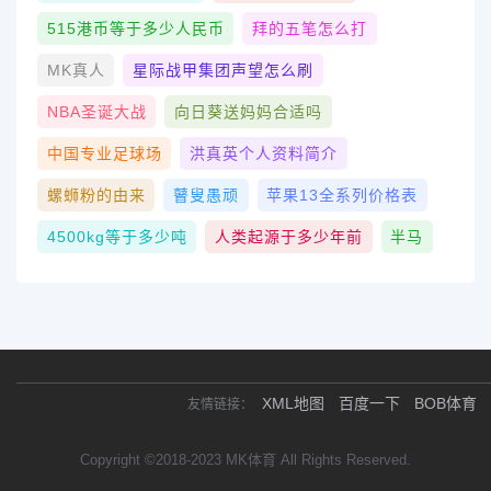
515港币等于多少人民币
拜的五笔怎么打
MK真人
星际战甲集团声望怎么刷
NBA圣诞大战
向日葵送妈妈合适吗
中国专业足球场
洪真英个人资料简介
螺蛳粉的由来
瞽叟愚顽
苹果13全系列价格表
4500kg等于多少吨
人类起源于多少年前
半马
XML地图
百度一下
BOB体育
友情链接：
Copyright ©2018-2023 MK体育 All Rights Reserved.