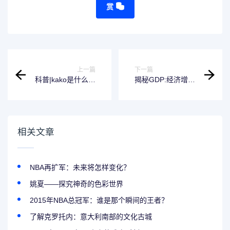
赏
上一篇
下一篇
科普|kako是什么牌
揭秘GDP:经济增长
子-你的好帮手
的幕后真相
相关文章
NBA再扩军：未来将怎样变化？
姚夏——探究神奇的色彩世界
2015年NBA总冠军：谁是那个瞬间的王者？
了解克罗托内：意大利南部的文化古城