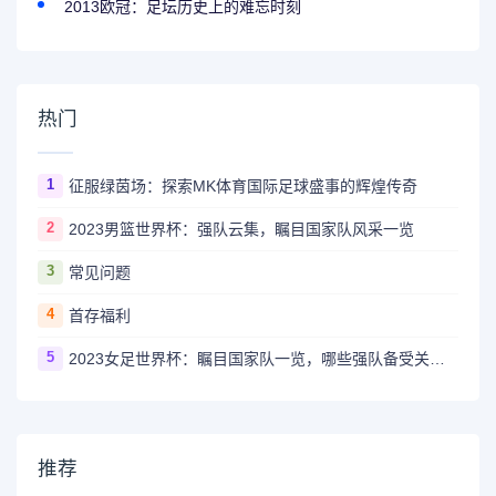
2013欧冠：足坛历史上的难忘时刻
热门
1
征服绿茵场：探索MK体育国际足球盛事的辉煌传奇
2
2023男篮世界杯：强队云集，瞩目国家队风采一览
3
常见问题
4
首存福利
5
2023女足世界杯：瞩目国家队一览，哪些强队备受关注？
推荐