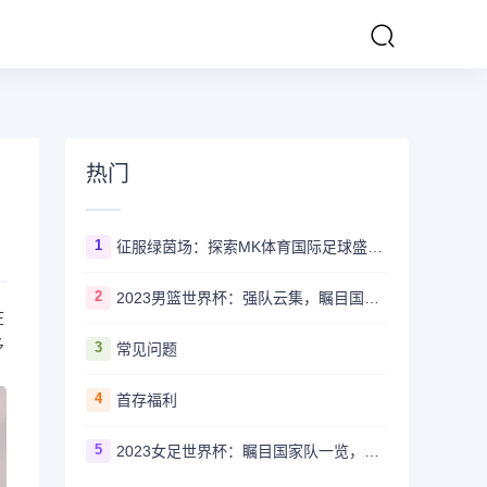
热门
1
征服绿茵场：探索MK体育国际足球盛事的辉煌传奇
2
2023男篮世界杯：强队云集，瞩目国家队风采一览
在
多
3
常见问题
4
首存福利
5
2023女足世界杯：瞩目国家队一览，哪些强队备受关注？