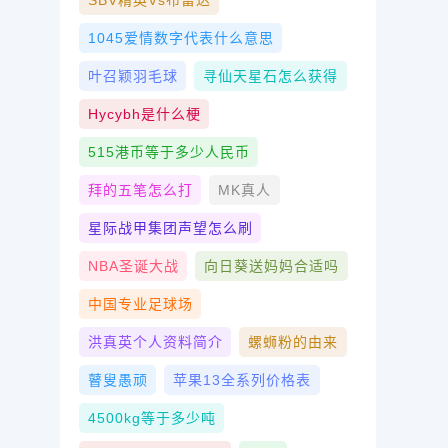
SBV精英vs布雷达
1045爱情数字代表什么意思
叶召颖羽毛球
寻仙天星石怎么获得
Hycybh是什么梗
515港币等于多少人民币
拜的五笔怎么打
MK真人
星际战甲集团声望怎么刷
NBA圣诞大战
向日葵送妈妈合适吗
中国专业足球场
洪真英个人资料简介
螺蛳粉的由来
瞽叟愚顽
苹果13全系列价格表
4500kg等于多少吨