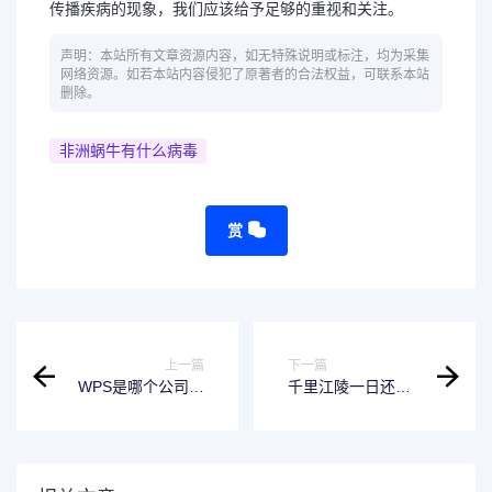
传播疾病的现象，我们应该给予足够的重视和关注。
声明：本站所有文章资源内容，如无特殊说明或标注，均为采集
网络资源。如若本站内容侵犯了原著者的合法权益，可联系本站
删除。
非洲蜗牛有什么病毒
赏
上一篇
下一篇
WPS是哪个公司的
千里江陵一日还猜
产品-解析WPS的背
一成语-挑战你的智
后
商