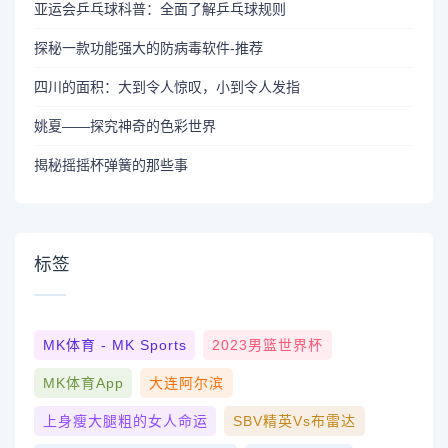
亚运会乒乓球科普：全面了解乒乓球规则
探秘一款功能强大的防病毒软件-推荐
四川的面积：大到令人惊叹，小到令人发指
姚夏——探究神奇的色彩世界
揭秘摇摇杯弹簧的那些事
标签
MK体育 - MK Sports
2023男篮世界杯
MK体育App
大连阿尔滨
上身瘦大腿粗的女人命运
SBV精英vs布雷达