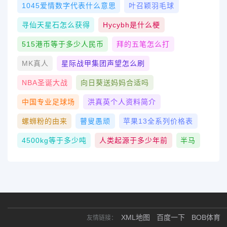
1045爱情数字代表什么意思
叶召颖羽毛球
寻仙天星石怎么获得
Hycybh是什么梗
515港币等于多少人民币
拜的五笔怎么打
MK真人
星际战甲集团声望怎么刷
NBA圣诞大战
向日葵送妈妈合适吗
中国专业足球场
洪真英个人资料简介
螺蛳粉的由来
瞽叟愚顽
苹果13全系列价格表
4500kg等于多少吨
人类起源于多少年前
半马
XML地图
百度一下
BOB体育
友情链接：