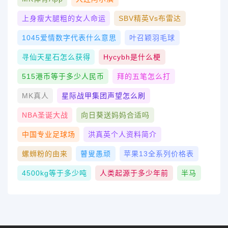
上身瘦大腿粗的女人命运
SBV精英vs布雷达
1045爱情数字代表什么意思
叶召颖羽毛球
寻仙天星石怎么获得
Hycybh是什么梗
515港币等于多少人民币
拜的五笔怎么打
MK真人
星际战甲集团声望怎么刷
NBA圣诞大战
向日葵送妈妈合适吗
中国专业足球场
洪真英个人资料简介
螺蛳粉的由来
瞽叟愚顽
苹果13全系列价格表
4500kg等于多少吨
人类起源于多少年前
半马