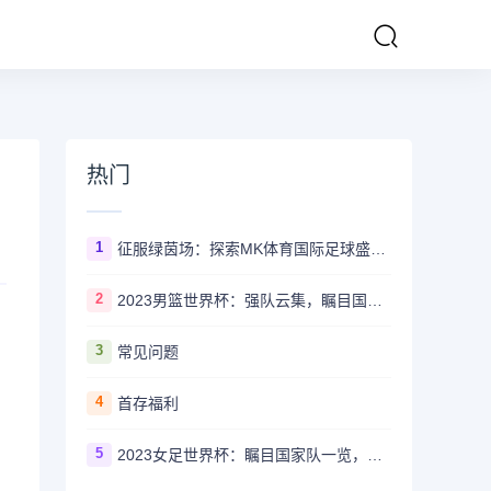
热门
1
征服绿茵场：探索MK体育国际足球盛事的辉煌传奇
2
2023男篮世界杯：强队云集，瞩目国家队风采一览
，
3
常见问题
4
首存福利
5
2023女足世界杯：瞩目国家队一览，哪些强队备受关注？