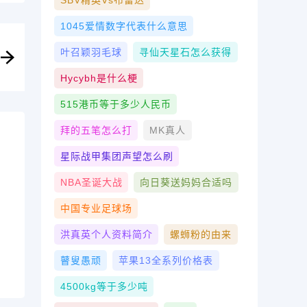
SBV精英vs布雷达
1045爱情数字代表什么意思
叶召颖羽毛球
寻仙天星石怎么获得
Hycybh是什么梗
515港币等于多少人民币
拜的五笔怎么打
MK真人
星际战甲集团声望怎么刷
NBA圣诞大战
向日葵送妈妈合适吗
中国专业足球场
洪真英个人资料简介
螺蛳粉的由来
瞽叟愚顽
苹果13全系列价格表
4500kg等于多少吨