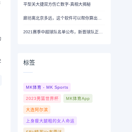
是
平型关大捷双方伤亡数字-真相大揭秘
廊坊离北京多远，这个软件可以帮你算出最准确的距离！
2021赛季中超球队名单公布，新晋球队正式亮相！
的
交
标签
MK体育 - MK Sports
2023男篮世界杯
MK体育App
大连阿尔滨
上身瘦大腿粗的女人命运