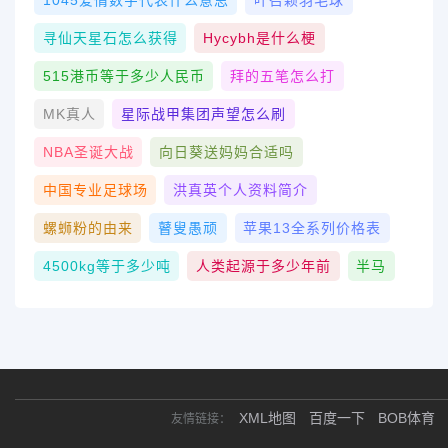
寻仙天星石怎么获得
Hycybh是什么梗
515港币等于多少人民币
拜的五笔怎么打
MK真人
星际战甲集团声望怎么刷
NBA圣诞大战
向日葵送妈妈合适吗
中国专业足球场
洪真英个人资料简介
螺蛳粉的由来
瞽叟愚顽
苹果13全系列价格表
4500kg等于多少吨
人类起源于多少年前
半马
XML地图
百度一下
BOB体育
友情链接：