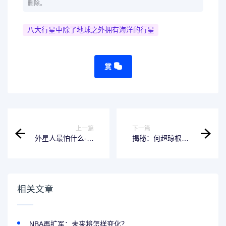
删除。
八大行星中除了地球之外拥有海洋的行星
赏
上一篇
下一篇
外星人最怕什么-解
揭秘：何超琼根本
密透彻的软件推荐
不爱陈百强的真相
相关文章
NBA再扩军：未来将怎样变化？