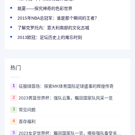
姚夏——探究神奇的色彩世界
2015年NBA总冠军：谁是那个瞬间的王者？
了解克罗托内：意大利南部的文化古城
2013欧冠：足坛历史上的难忘时刻
热门
1
征服绿茵场：探索MK体育国际足球盛事的辉煌传奇
2
2023男篮世界杯：强队云集，瞩目国家队风采一览
3
常见问题
4
首存福利
5
2023女足世界杯：瞩目国家队一览，哪些强队备受关注？