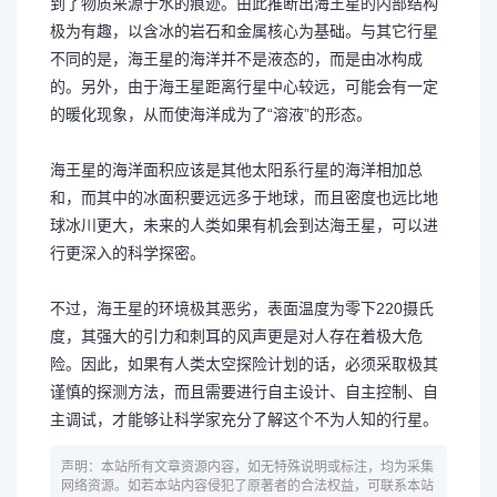
到了物质来源于水的痕迹。由此推断出海王星的内部结构
极为有趣，以含冰的岩石和金属核心为基础。与其它行星
不同的是，海王星的海洋并不是液态的，而是由冰构成
的。另外，由于海王星距离行星中心较远，可能会有一定
的暖化现象，从而使海洋成为了“溶液”的形态。
海王星的海洋面积应该是其他太阳系行星的海洋相加总
和，而其中的冰面积要远远多于地球，而且密度也远比地
球冰川更大，未来的人类如果有机会到达海王星，可以进
行更深入的科学探密。
不过，海王星的环境极其恶劣，表面温度为零下220摄氏
度，其强大的引力和刺耳的风声更是对人存在着极大危
险。因此，如果有人类太空探险计划的话，必须采取极其
谨慎的探测方法，而且需要进行自主设计、自主控制、自
主调试，才能够让科学家充分了解这个不为人知的行星。
声明：本站所有文章资源内容，如无特殊说明或标注，均为采集
网络资源。如若本站内容侵犯了原著者的合法权益，可联系本站