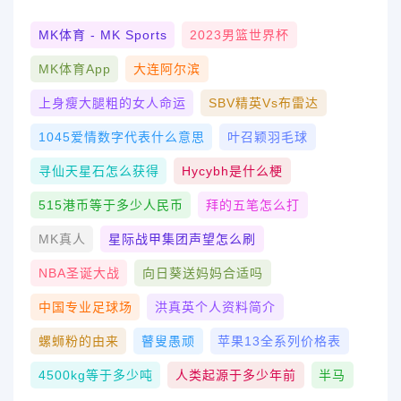
MK体育 - MK Sports
2023男篮世界杯
MK体育App
大连阿尔滨
上身瘦大腿粗的女人命运
SBV精英vs布雷达
1045爱情数字代表什么意思
叶召颖羽毛球
寻仙天星石怎么获得
Hycybh是什么梗
515港币等于多少人民币
拜的五笔怎么打
MK真人
星际战甲集团声望怎么刷
NBA圣诞大战
向日葵送妈妈合适吗
中国专业足球场
洪真英个人资料简介
螺蛳粉的由来
瞽叟愚顽
苹果13全系列价格表
4500kg等于多少吨
人类起源于多少年前
半马