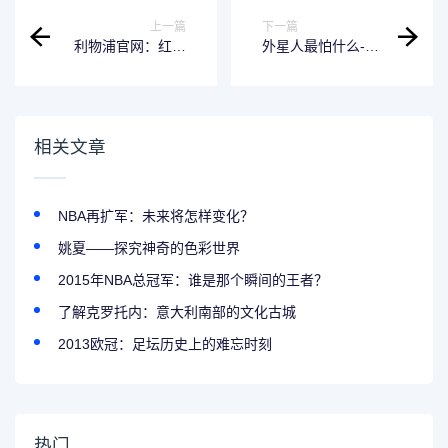
上一篇
下一篇
利物浦官网：红军
外星人最怕什么-解
球迷交流与球队资
密透彻的软件推荐
讯的最佳平台
相关文章
NBA再扩军：未来将怎样变化？
姚夏——探究神奇的色彩世界
2015年NBA总冠军：谁是那个瞬间的王者？
了解克罗托内：意大利南部的文化古城
2013欧冠：足坛历史上的难忘时刻
热门