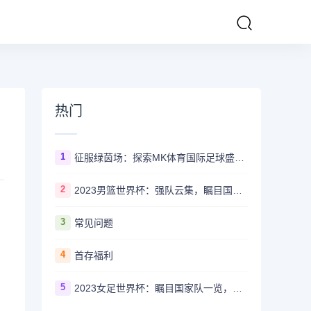
热门
1
征服绿茵场：探索MK体育国际足球盛事的辉煌传奇
2
2023男篮世界杯：强队云集，瞩目国家队风采一览
3
常见问题
4
首存福利
5
2023女足世界杯：瞩目国家队一览，哪些强队备受关注？