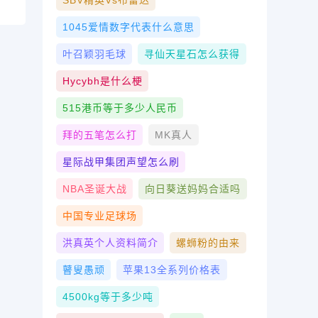
SBV精英vs布雷达
1045爱情数字代表什么意思
叶召颖羽毛球
寻仙天星石怎么获得
Hycybh是什么梗
515港币等于多少人民币
拜的五笔怎么打
MK真人
星际战甲集团声望怎么刷
NBA圣诞大战
向日葵送妈妈合适吗
中国专业足球场
洪真英个人资料简介
螺蛳粉的由来
瞽叟愚顽
苹果13全系列价格表
4500kg等于多少吨