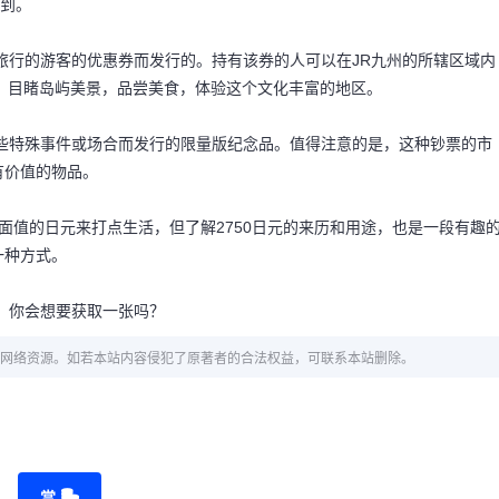
取到。
区旅行的游客的优惠券而发行的。持有该券的人可以在JR九州的所辖区域内
，目睹岛屿美景，品尝美食，体验这个文化丰富的地区。
某些特殊事件或场合而发行的限量版纪念品。值得注意的是，这种钞票的市
有价值的物品。
常见面值的日元来打点生活，但了解2750日元的来历和用途，也是一段有趣
一种方式。
时，你会想要获取一张吗？
网络资源。如若本站内容侵犯了原著者的合法权益，可联系本站删除。
赏