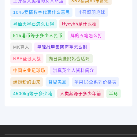
上身瘦大腿粗的女人命运
SBV精英vs布雷达
1045爱情数字代表什么意思
叶召颖羽毛球
寻仙天星石怎么获得
Hycybh是什么梗
515港币等于多少人民币
拜的五笔怎么打
MK真人
星际战甲集团声望怎么刷
NBA圣诞大战
向日葵送妈妈合适吗
中国专业足球场
洪真英个人资料简介
螺蛳粉的由来
瞽叟愚顽
苹果13全系列价格表
4500kg等于多少吨
人类起源于多少年前
半马