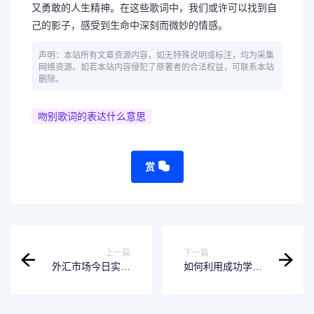
又勇敢的人生精神。在这些歌词中，我们或许可以找到自
己的影子，感受到生命中深刻而微妙的情感。
声明：本站所有文章资源内容，如无特殊说明或标注，均为采集
网络资源。如若本站内容侵犯了原著者的合法权益，可联系本站
删除。
吻别歌词的表达什么意思
赏
上一篇
下一篇
外汇市场今日实时
如何利用成功学的
报价，一键查询全
原理，让自己名利
球货币汇率
双收？