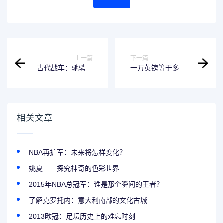
上一篇
下一篇
古代战车：驰骋沙
一万英镑等于多少
场的利器
人民币？详细讲解
兑换汇率问题
相关文章
NBA再扩军：未来将怎样变化？
姚夏——探究神奇的色彩世界
2015年NBA总冠军：谁是那个瞬间的王者？
了解克罗托内：意大利南部的文化古城
2013欧冠：足坛历史上的难忘时刻