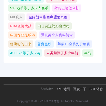
515港币等于多少人民币
拜的五笔怎么打
MK真人
星际战甲集团声望怎么刷
NBA圣诞大战
向日葵送妈妈合适吗
中国专业足球场
洪真英个人资料简介
螺蛳粉的由来
瞽叟愚顽
苹果13全系列价格表
4500kg等于多少吨
人类起源于多少年前
半马
XML地图
百度一下
BOB体育
友情链接：
Copyright ©2018-2023 MK体育 All Rights Reserved.