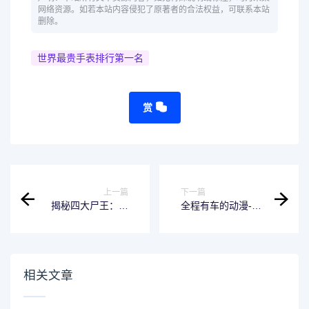
网络资源。如若本站内容侵犯了原著者的合法权益，可联系本站
删除。
世界最贵手表排行第一名
赏
上一篇
下一篇
揭秘四大尸王：一
全程有车的动漫-带
款让你真正了解自
你领略全新的观剧
己的软件
体验
相关文章