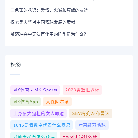
三色堇的花语：爱情、忠诚和真挚的友谊
探究吴志坚对中国篮球发展的贡献
部落冲突中无法再使用的阵型是为什么？
标签
MK体育 - MK Sports
2023男篮世界杯
MK体育App
大连阿尔滨
上身瘦大腿粗的女人命运
SBV精英vs布雷达
1045爱情数字代表什么意思
叶召颖羽毛球
寻仙天星石怎么获得
Hycybh是什么梗