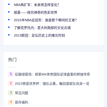
NBA再扩军：未来将怎样变化？
姚夏——探究神奇的色彩世界
2015年NBA总冠军：谁是那个瞬间的王者？
了解克罗托内：意大利南部的文化古城
2013欧冠：足坛历史上的难忘时刻
热门
1
征服绿茵场：探索MK体育国际足球盛事的辉煌传奇
2
2023男篮世界杯：强队云集，瞩目国家队风采一览
3
常见问题
4
首存福利