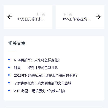
上一篇
下一篇
17万日元等于多少
855工作制-提高生
人民币，外汇换算
产效率的秘诀
你需要知道的小知
识
相关文章
NBA再扩军：未来将怎样变化？
姚夏——探究神奇的色彩世界
2015年NBA总冠军：谁是那个瞬间的王者？
了解克罗托内：意大利南部的文化古城
2013欧冠：足坛历史上的难忘时刻