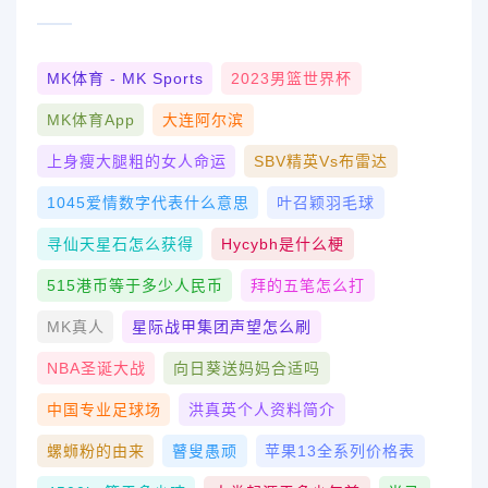
MK体育 - MK Sports
2023男篮世界杯
MK体育App
大连阿尔滨
上身瘦大腿粗的女人命运
SBV精英vs布雷达
1045爱情数字代表什么意思
叶召颖羽毛球
寻仙天星石怎么获得
Hycybh是什么梗
515港币等于多少人民币
拜的五笔怎么打
MK真人
星际战甲集团声望怎么刷
NBA圣诞大战
向日葵送妈妈合适吗
中国专业足球场
洪真英个人资料简介
螺蛳粉的由来
瞽叟愚顽
苹果13全系列价格表