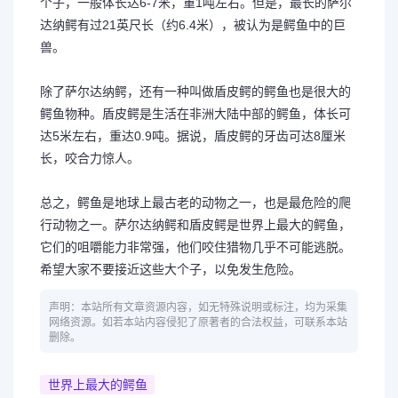
个子，一般体长达6-7米，重1吨左右。但是，最长的萨尔
达纳鳄有过21英尺长（约6.4米），被认为是鳄鱼中的巨
兽。
除了萨尔达纳鳄，还有一种叫做盾皮鳄的鳄鱼也是很大的
鳄鱼物种。盾皮鳄是生活在非洲大陆中部的鳄鱼，体长可
达5米左右，重达0.9吨。据说，盾皮鳄的牙齿可达8厘米
长，咬合力惊人。
总之，鳄鱼是地球上最古老的动物之一，也是最危险的爬
行动物之一。萨尔达纳鳄和盾皮鳄是世界上最大的鳄鱼，
它们的咀嚼能力非常强，他们咬住猎物几乎不可能逃脱。
希望大家不要接近这些大个子，以免发生危险。
声明：本站所有文章资源内容，如无特殊说明或标注，均为采集
网络资源。如若本站内容侵犯了原著者的合法权益，可联系本站
删除。
世界上最大的鳄鱼