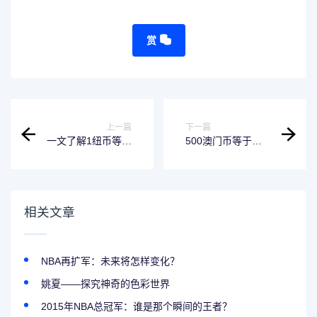
赏
上一篇
下一篇
一文了解1纽币等于
500澳门币等于多
多少人民币
少人民币？带你了
解汇率与兑换
相关文章
NBA再扩军：未来将怎样变化？
姚夏——探究神奇的色彩世界
2015年NBA总冠军：谁是那个瞬间的王者？