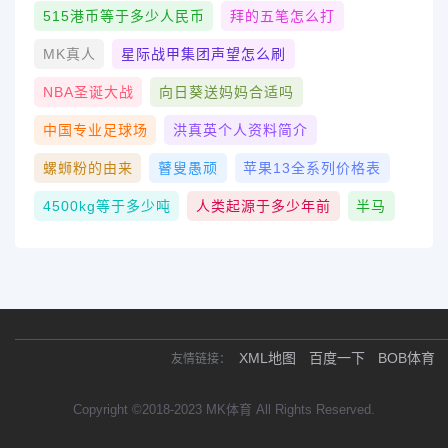
515港币等于多少人民币
拜的五笔怎么打
MK真人
星际战甲集团声望怎么刷
NBA圣诞大战
向日葵送妈妈合适吗
中国专业足球场
洪真英个人资料简介
螺蛳粉的由来
瞽叟愚顽
苹果13全系列价格表
4500kg等于多少吨
人类起源于多少年前
半马
XML地图
百度一下
BOB体育
友情链接：
Copyright ©2018-2023 MK体育 All Rights Reserved.