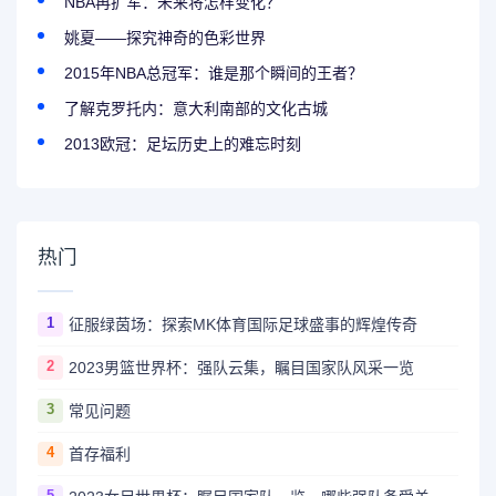
NBA再扩军：未来将怎样变化？
姚夏——探究神奇的色彩世界
2015年NBA总冠军：谁是那个瞬间的王者？
了解克罗托内：意大利南部的文化古城
2013欧冠：足坛历史上的难忘时刻
热门
1
征服绿茵场：探索MK体育国际足球盛事的辉煌传奇
2
2023男篮世界杯：强队云集，瞩目国家队风采一览
3
常见问题
4
首存福利
5