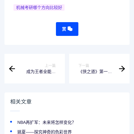
机械考研哪个方向比较好
赏
上一篇
下一篇
成为王者全能选
《侠之道》第一年
手，需要具备以下
完美攻略：让你成
条件
为最优秀的江湖侠
士！
相关文章
NBA再扩军：未来将怎样变化？
姚夏——探究神奇的色彩世界