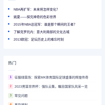
NBA再扩军：未来将怎样变化？
姚夏——探究神奇的色彩世界
2015年NBA总冠军：谁是那个瞬间的王者？
了解克罗托内：意大利南部的文化古城
2013欧冠：足坛历史上的难忘时刻
热门
1
征服绿茵场：探索MK体育国际足球盛事的辉煌传奇
2
2023男篮世界杯：强队云集，瞩目国家队风采一览
3
常见问题
4
首存福利