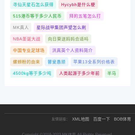
寻仙天星石怎么获得
Hycybh是什么梗
515港币等于多少人民币
拜的五笔怎么打
MK真人
星际战甲集团声望怎么刷
NBA圣诞大战
向日葵送妈妈合适吗
中国专业足球场
洪真英个人资料简介
螺蛳粉的由来
瞽叟愚顽
苹果13全系列价格表
4500kg等于多少吨
人类起源于多少年前
半马
XML地图
百度一下
BOB体育
友情链接：
Copyright ©2018-2023 MK体育 All Rights Reserved.