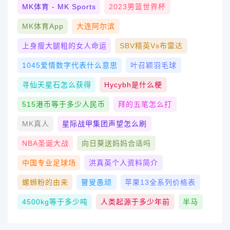
MK体育 - MK Sports
2023男篮世界杯
MK体育App
大连阿尔滨
上身瘦大腿粗的女人命运
SBV精英vs布雷达
1045爱情数字代表什么意思
叶召颖羽毛球
寻仙天星石怎么获得
Hycybh是什么梗
515港币等于多少人民币
拜的五笔怎么打
MK真人
星际战甲集团声望怎么刷
NBA圣诞大战
向日葵送妈妈合适吗
中国专业足球场
洪真英个人资料简介
螺蛳粉的由来
瞽叟愚顽
苹果13全系列价格表
4500kg等于多少吨
人类起源于多少年前
半马