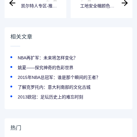
凯尔特人专区-推荐
工地安全帽颜色的
一款优秀的音乐播
含义顺口溜-用色辨
放器
识安全
相关文章
NBA再扩军：未来将怎样变化？
姚夏——探究神奇的色彩世界
2015年NBA总冠军：谁是那个瞬间的王者？
了解克罗托内：意大利南部的文化古城
2013欧冠：足坛历史上的难忘时刻
热门