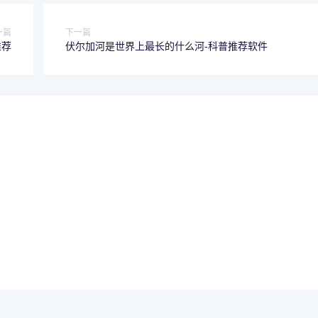
一篇
下一篇
推荐
伏尔加河是世界上最长的什么河-科普推荐软件