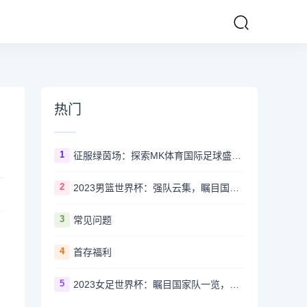
热门
1
征服绿茵场：探索MK体育国际足球盛事的辉煌传奇
2
2023男篮世界杯：强队云集，瞩目国家队风采一览
3
常见问题
4
首存福利
5
2023女足世界杯：瞩目国家队一览，哪些强队备受关注？