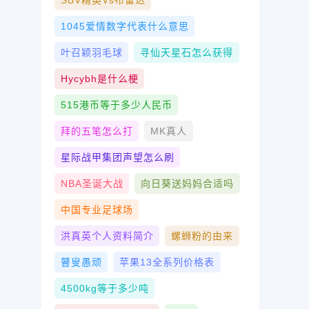
SBV精英vs布雷达
1045爱情数字代表什么意思
叶召颖羽毛球
寻仙天星石怎么获得
Hycybh是什么梗
515港币等于多少人民币
拜的五笔怎么打
MK真人
星际战甲集团声望怎么刷
NBA圣诞大战
向日葵送妈妈合适吗
中国专业足球场
洪真英个人资料简介
螺蛳粉的由来
瞽叟愚顽
苹果13全系列价格表
4500kg等于多少吨