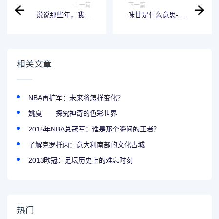
上一篇
下一篇
说说那些年，我们
味甘是什么意思-揭
一起看过的安塞腰
开神秘面纱
鼓是什么梗
相关文章
NBA再扩军：未来将怎样变化？
姚夏——探究神奇的色彩世界
2015年NBA总冠军：谁是那个瞬间的王者？
了解克罗托内：意大利南部的文化古城
2013欧冠：足坛历史上的难忘时刻
热门