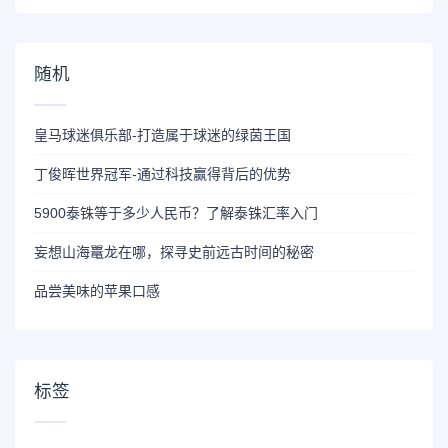
随机
皇马球迷俱乐部-打造属于球迷的绿茵王国
丁俊晖世界冠军-通过科技赢得背后的优势
5900泰铢等于多少人民币？了解泰铢汇率入门
妄想山海鼍龙在哪，探寻史前远古时间的秘密
品尝美味的苹果口感
标签