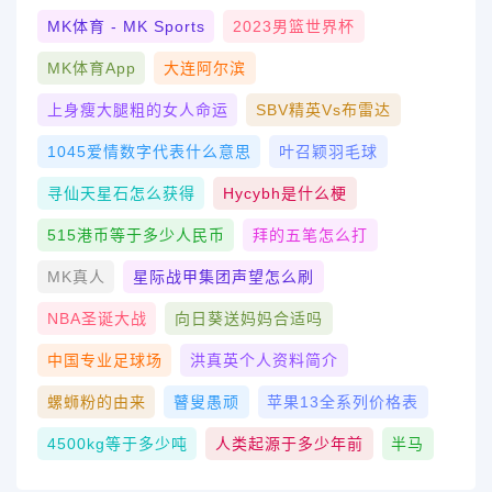
MK体育 - MK Sports
2023男篮世界杯
MK体育App
大连阿尔滨
上身瘦大腿粗的女人命运
SBV精英vs布雷达
1045爱情数字代表什么意思
叶召颖羽毛球
寻仙天星石怎么获得
Hycybh是什么梗
515港币等于多少人民币
拜的五笔怎么打
MK真人
星际战甲集团声望怎么刷
NBA圣诞大战
向日葵送妈妈合适吗
中国专业足球场
洪真英个人资料简介
螺蛳粉的由来
瞽叟愚顽
苹果13全系列价格表
4500kg等于多少吨
人类起源于多少年前
半马