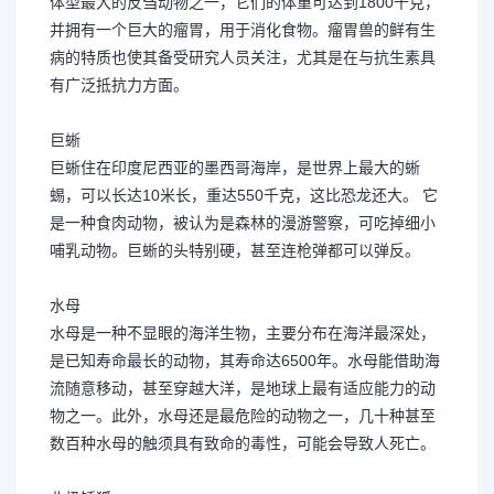
体型最大的反刍动物之一，它们的体重可达到1800千克，
并拥有一个巨大的瘤胃，用于消化食物。瘤胃兽的鲜有生
病的特质也使其备受研究人员关注，尤其是在与抗生素具
有广泛抵抗力方面。
巨蜥
巨蜥住在印度尼西亚的墨西哥海岸，是世界上最大的蜥
蜴，可以长达10米长，重达550千克，这比恐龙还大。 它
是一种食肉动物，被认为是森林的漫游警察，可吃掉细小
哺乳动物。巨蜥的头特别硬，甚至连枪弹都可以弹反。
水母
水母是一种不显眼的海洋生物，主要分布在海洋最深处，
是已知寿命最长的动物，其寿命达6500年。水母能借助海
流随意移动，甚至穿越大洋，是地球上最有适应能力的动
物之一。此外，水母还是最危险的动物之一，几十种甚至
数百种水母的触须具有致命的毒性，可能会导致人死亡。