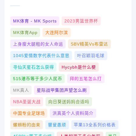
MK体育 - MK Sports
2023男篮世界杯
MK体育App
大连阿尔滨
上身瘦大腿粗的女人命运
SBV精英vs布雷达
1045爱情数字代表什么意思
叶召颖羽毛球
寻仙天星石怎么获得
Hycybh是什么梗
515港币等于多少人民币
拜的五笔怎么打
MK真人
星际战甲集团声望怎么刷
NBA圣诞大战
向日葵送妈妈合适吗
中国专业足球场
洪真英个人资料简介
螺蛳粉的由来
瞽叟愚顽
苹果13全系列价格表