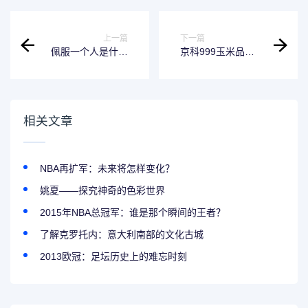
上一篇
下一篇
佩服一个人是什么
京科999玉米品种
意思-不一样的理解
介绍-增产效果显著
相关文章
NBA再扩军：未来将怎样变化？
姚夏——探究神奇的色彩世界
2015年NBA总冠军：谁是那个瞬间的王者？
了解克罗托内：意大利南部的文化古城
2013欧冠：足坛历史上的难忘时刻