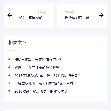
上一篇
下一篇
探索中东国家的独
巴沙鱼到底是鲶鱼
特魅力
还是其他？
相关文章
NBA再扩军：未来将怎样变化？
姚夏——探究神奇的色彩世界
2015年NBA总冠军：谁是那个瞬间的王者？
了解克罗托内：意大利南部的文化古城
2013欧冠：足坛历史上的难忘时刻