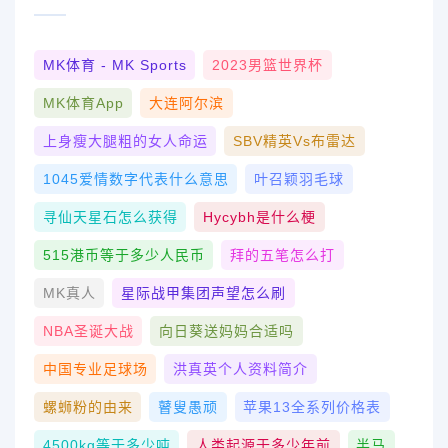
MK体育 - MK Sports
2023男篮世界杯
MK体育App
大连阿尔滨
上身瘦大腿粗的女人命运
SBV精英vs布雷达
1045爱情数字代表什么意思
叶召颖羽毛球
寻仙天星石怎么获得
Hycybh是什么梗
515港币等于多少人民币
拜的五笔怎么打
MK真人
星际战甲集团声望怎么刷
NBA圣诞大战
向日葵送妈妈合适吗
中国专业足球场
洪真英个人资料简介
螺蛳粉的由来
瞽叟愚顽
苹果13全系列价格表
4500kg等于多少吨
人类起源于多少年前
半马