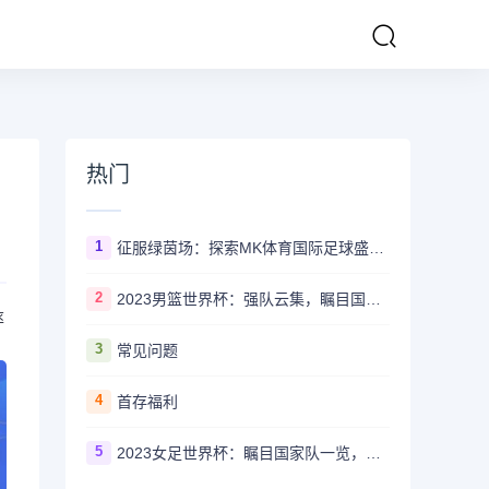
热门
1
征服绿茵场：探索MK体育国际足球盛事的辉煌传奇
2
2023男篮世界杯：强队云集，瞩目国家队风采一览
率
3
常见问题
4
首存福利
5
2023女足世界杯：瞩目国家队一览，哪些强队备受关注？