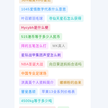
SBV精英vs布雷达
1045爱情数字代表什么意思
叶召颖羽毛球
寻仙天星石怎么获得
Hycybh是什么梗
515港币等于多少人民币
拜的五笔怎么打
MK真人
星际战甲集团声望怎么刷
NBA圣诞大战
向日葵送妈妈合适吗
中国专业足球场
洪真英个人资料简介
螺蛳粉的由来
瞽叟愚顽
苹果13全系列价格表
4500kg等于多少吨