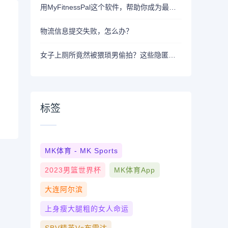
用MyFitnessPal这个软件，帮助你成为最瘦的女人-标题
物流信息提交失败，怎么办？
女子上厕所竟然被猥琐男偷拍？这些隐匿在公共卫生间的安全隐患你不能忽视！
标签
MK体育 - MK Sports
2023男篮世界杯
MK体育App
大连阿尔滨
上身瘦大腿粗的女人命运