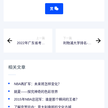
赏
上一篇
下一篇
2022年广东省考时
利物浦大学排名-有
间表出炉，快来看
哪些牛逼的专业？
看吧！
相关文章
NBA再扩军：未来将怎样变化？
姚夏——探究神奇的色彩世界
2015年NBA总冠军：谁是那个瞬间的王者？
了解克罗托内：意大利南部的文化古城