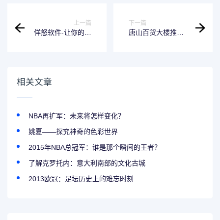
上一篇
下一篇
佯怒软件-让你的电
唐山百货大楼推荐
脑行为更加富有表
网页制作软件
现力
相关文章
NBA再扩军：未来将怎样变化？
姚夏——探究神奇的色彩世界
2015年NBA总冠军：谁是那个瞬间的王者？
了解克罗托内：意大利南部的文化古城
2013欧冠：足坛历史上的难忘时刻