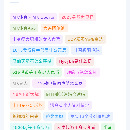
MK体育 - MK Sports
2023男篮世界杯
MK体育App
大连阿尔滨
上身瘦大腿粗的女人命运
SBV精英vs布雷达
1045爱情数字代表什么意思
叶召颖羽毛球
寻仙天星石怎么获得
Hycybh是什么梗
515港币等于多少人民币
拜的五笔怎么打
MK真人
星际战甲集团声望怎么刷
NBA圣诞大战
向日葵送妈妈合适吗
中国专业足球场
洪真英个人资料简介
螺蛳粉的由来
瞽叟愚顽
苹果13全系列价格表
4500kg等于多少吨
人类起源于多少年前
半马