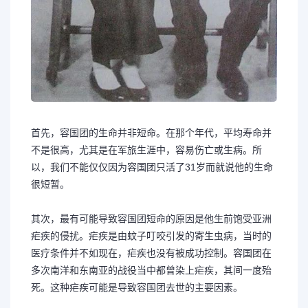
首先，容国团的生命并非短命。在那个年代，平均寿命并
不是很高，尤其是在军旅生涯中，容易伤亡或生病。所
以，我们不能仅仅因为容国团只活了31岁而就说他的生命
很短暂。
其次，最有可能导致容国团短命的原因是他生前饱受亚洲
疟疾的侵扰。疟疾是由蚊子叮咬引发的寄生虫病，当时的
医疗条件并不如现在，疟疾也没有被成功控制。容国团在
多次南洋和东南亚的战役当中都曾染上疟疾，其间一度殆
死。这种疟疾可能是导致容国团去世的主要因素。