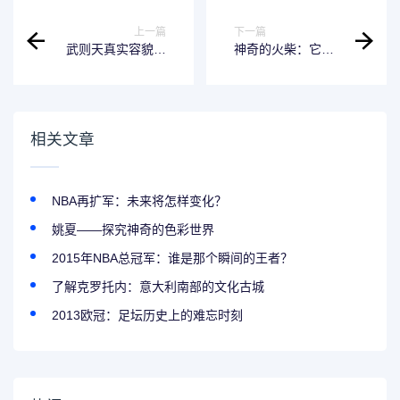
上一篇
下一篇
武则天真实容貌复
神奇的火柴：它是
原图-还原历史真相
如何点燃的？
相关文章
NBA再扩军：未来将怎样变化？
姚夏——探究神奇的色彩世界
2015年NBA总冠军：谁是那个瞬间的王者？
了解克罗托内：意大利南部的文化古城
2013欧冠：足坛历史上的难忘时刻