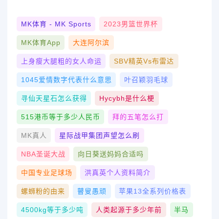
MK体育 - MK Sports
2023男篮世界杯
MK体育App
大连阿尔滨
上身瘦大腿粗的女人命运
SBV精英vs布雷达
1045爱情数字代表什么意思
叶召颖羽毛球
寻仙天星石怎么获得
Hycybh是什么梗
515港币等于多少人民币
拜的五笔怎么打
MK真人
星际战甲集团声望怎么刷
NBA圣诞大战
向日葵送妈妈合适吗
中国专业足球场
洪真英个人资料简介
螺蛳粉的由来
瞽叟愚顽
苹果13全系列价格表
4500kg等于多少吨
人类起源于多少年前
半马