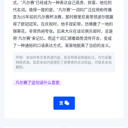
式，“凡尔赛”已经成为一种表达自己高贵、财富、地位的
代名词。值得一提的是，“凡尔赛”一词的广泛应用和传播
意为15年前的凡尔赛杯决赛，那时穆里尼奥带领波尔图赢
得了欧冠冠军。在庆祝时，他手捏彩带，仿佛撒了一地的
锦葵花，非常热闹夸张。后来大众在谈论俱乐部时，总是
用“凡尔赛”来记忆。而这个词汇顺着趋势流传开去，变成
了一种通俗的口语表达方式，渐渐地脱离了当初的含义。
声明：本站所有文章资源内容，如无特殊说明或标注，均为采集
网络资源。如若本站内容侵犯了原著者的合法权益，可联系本站
删除。
凡尔赛了这句话什么意思
赏