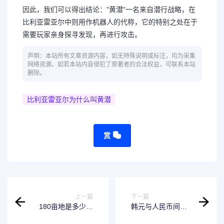
因此，我们可以得出结论："黄潜"一名来自潜行战略，在
比利亚雷亚尔中则用作机器人的代称，它的特别之处在于
需要玩家亲身探寻发现，再进行攻击。
声明：本站所有文章资源内容，如无特殊说明或标注，均为采集
网络资源。如若本站内容侵犯了原著者的合法权益，可联系本站
删除。
比利亚雷亚尔为什么叫黄潜
赏
上一篇
下一篇
180亩地是多少平
韩元与人民币间的
方米-小白必读
货币兑换比率