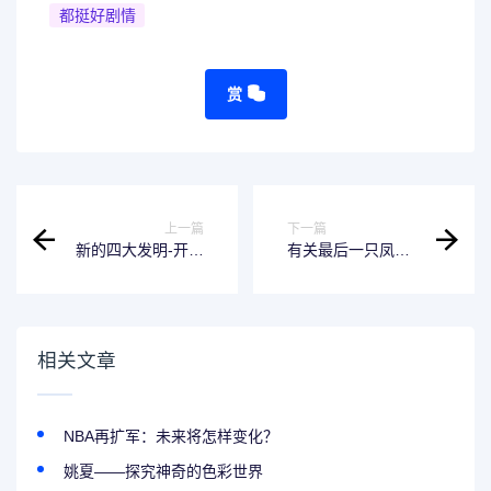
都挺好剧情
赏
上一篇
下一篇
新的四大发明-开启
有关最后一只凤凰
更美好的未来
宝宝的故事
相关文章
NBA再扩军：未来将怎样变化？
姚夏——探究神奇的色彩世界