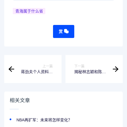
青海属于什么省
赏
上一篇
下一篇
蒋劲夫个人资料简
揭秘林志颖和陈若
介-揭秘这位全能型
仪的年龄差异
艺人
相关文章
NBA再扩军：未来将怎样变化？