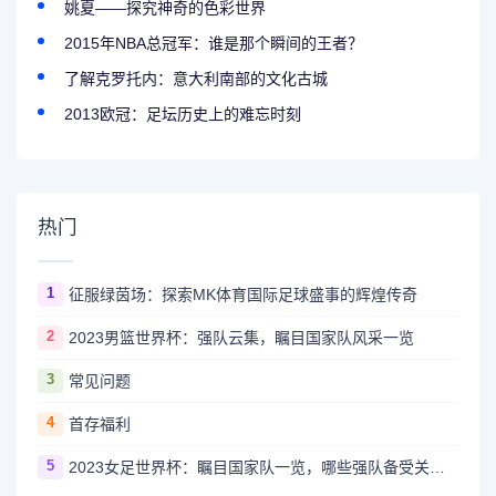
姚夏——探究神奇的色彩世界
2015年NBA总冠军：谁是那个瞬间的王者？
了解克罗托内：意大利南部的文化古城
2013欧冠：足坛历史上的难忘时刻
热门
1
征服绿茵场：探索MK体育国际足球盛事的辉煌传奇
2
2023男篮世界杯：强队云集，瞩目国家队风采一览
3
常见问题
4
首存福利
5
2023女足世界杯：瞩目国家队一览，哪些强队备受关注？