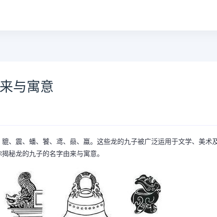
由来与寓意
、貔、震、蟠、饕、鸢、赑、蠃。这些龙的九子被广泛运用于文学、美术
你揭秘龙的九子的名字由来与寓意。