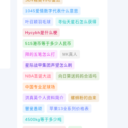
SBV精英vs布雷达
1045爱情数字代表什么意思
叶召颖羽毛球
寻仙天星石怎么获得
Hycybh是什么梗
515港币等于多少人民币
拜的五笔怎么打
MK真人
星际战甲集团声望怎么刷
NBA圣诞大战
向日葵送妈妈合适吗
中国专业足球场
洪真英个人资料简介
螺蛳粉的由来
瞽叟愚顽
苹果13全系列价格表
4500kg等于多少吨