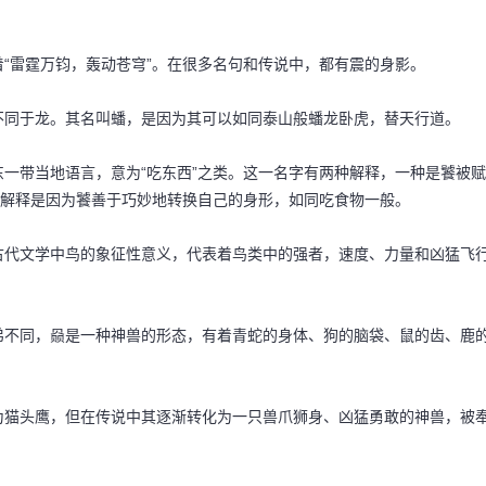
“雷霆万钧，轰动苍穹”。在很多名句和传说中，都有震的身影。
不同于龙。其名叫蟠，是因为其可以如同泰山般蟠龙卧虎，替天行道。
一带当地语言，意为“吃东西”之类。这一名字有两种解释，一种是饕被赋
种解释是因为饕善于巧妙地转换自己的身形，如同吃食物一般。
古代文学中鸟的象征性意义，代表着鸟类中的强者，速度、力量和凶猛飞
弟不同，赑是一种神兽的形态，有着青蛇的身体、狗的脑袋、鼠的齿、鹿
为猫头鹰，但在传说中其逐渐转化为一只兽爪狮身、凶猛勇敢的神兽，被