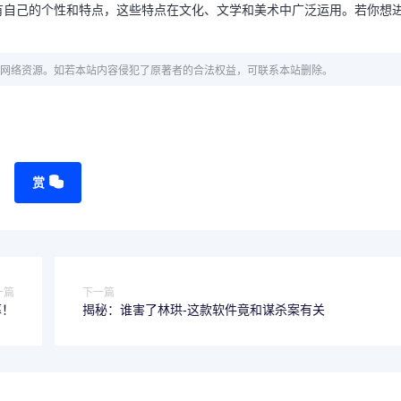
有自己的个性和特点，这些特点在文化、文学和美术中广泛运用。若你想
网络资源。如若本站内容侵犯了原著者的合法权益，可联系本站删除。
赏
一篇
下一篇
率！
揭秘：谁害了林珙-这款软件竟和谋杀案有关