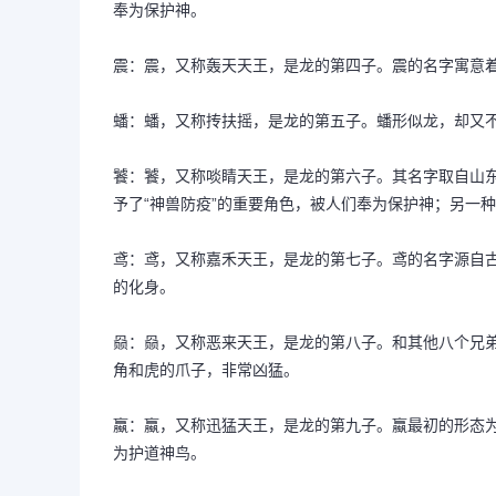
奉为保护神。
震：震，又称轰天天王，是龙的第四子。震的名字寓意着
蟠：蟠，又称抟扶摇，是龙的第五子。蟠形似龙，却又
饕：饕，又称啖睛天王，是龙的第六子。其名字取自山东
予了“神兽防疫”的重要角色，被人们奉为保护神；另一
鸢：鸢，又称嘉禾天王，是龙的第七子。鸢的名字源自
的化身。
赑：赑，又称恶来天王，是龙的第八子。和其他八个兄
角和虎的爪子，非常凶猛。
蠃：蠃，又称迅猛天王，是龙的第九子。蠃最初的形态
为护道神鸟。