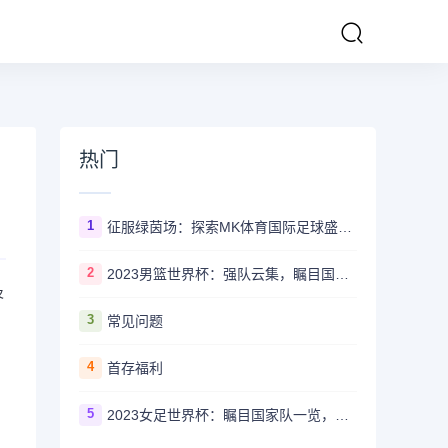
热门
1
征服绿茵场：探索MK体育国际足球盛事的辉煌传奇
2
2023男篮世界杯：强队云集，瞩目国家队风采一览
及
3
常见问题
4
首存福利
5
2023女足世界杯：瞩目国家队一览，哪些强队备受关注？