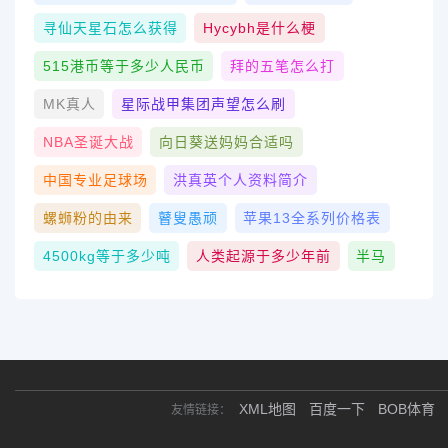
寻仙天星石怎么获得
Hycybh是什么梗
515港币等于多少人民币
拜的五笔怎么打
MK真人
星际战甲集团声望怎么刷
NBA圣诞大战
向日葵送妈妈合适吗
中国专业足球场
洪真英个人资料简介
螺蛳粉的由来
瞽叟愚顽
苹果13全系列价格表
4500kg等于多少吨
人类起源于多少年前
半马
XML地图
百度一下
BOB体育
友情链接：