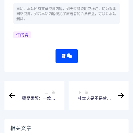
声明：本站所有文章资源内容，如无特殊说明或标注，均为采集
网络资源。如若本站内容侵犯了原著者的合法权益，可联系本站
删除。
牛的胃
赏
上一篇
下一篇
瞽叟愚顽：一款适
杜宾犬是不是禁养-
合初学者的视频编
保持客观看待这一
辑软件
问题
相关文章