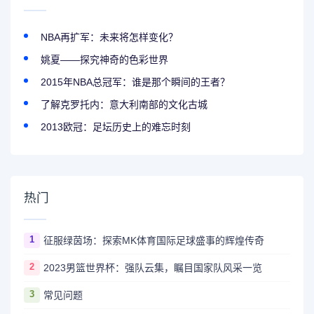
NBA再扩军：未来将怎样变化？
姚夏——探究神奇的色彩世界
2015年NBA总冠军：谁是那个瞬间的王者？
了解克罗托内：意大利南部的文化古城
2013欧冠：足坛历史上的难忘时刻
热门
1
征服绿茵场：探索MK体育国际足球盛事的辉煌传奇
2
2023男篮世界杯：强队云集，瞩目国家队风采一览
3
常见问题