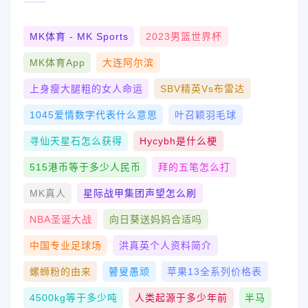
MK体育 - MK Sports
2023男篮世界杯
MK体育App
大连阿尔滨
上身瘦大腿粗的女人命运
SBV精英vs布雷达
1045爱情数字代表什么意思
叶召颖羽毛球
寻仙天星石怎么获得
Hycybh是什么梗
515港币等于多少人民币
拜的五笔怎么打
MK真人
星际战甲集团声望怎么刷
NBA圣诞大战
向日葵送妈妈合适吗
中国专业足球场
洪真英个人资料简介
螺蛳粉的由来
瞽叟愚顽
苹果13全系列价格表
4500kg等于多少吨
人类起源于多少年前
半马