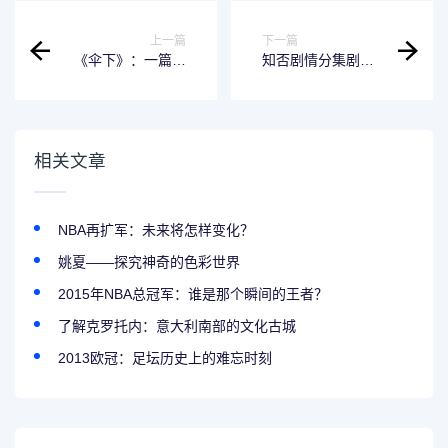
上一篇
下一篇
《伞下》：一篇虐
知否剧情分集剧情-
心短篇小说
你不能错过的好帮
手
相关文章
NBA再扩军：未来将怎样变化？
姚夏——探究神奇的色彩世界
2015年NBA总冠军：谁是那个瞬间的王者？
了解克罗托内：意大利南部的文化古城
2013欧冠：足坛历史上的难忘时刻