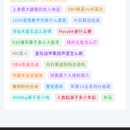
上身瘦大腿粗的女人命运
SBV精英vs布雷达
1045爱情数字代表什么意思
叶召颖羽毛球
寻仙天星石怎么获得
Hycybh是什么梗
515港币等于多少人民币
拜的五笔怎么打
MK真人
星际战甲集团声望怎么刷
NBA圣诞大战
向日葵送妈妈合适吗
中国专业足球场
洪真英个人资料简介
螺蛳粉的由来
瞽叟愚顽
苹果13全系列价格表
4500kg等于多少吨
人类起源于多少年前
半马