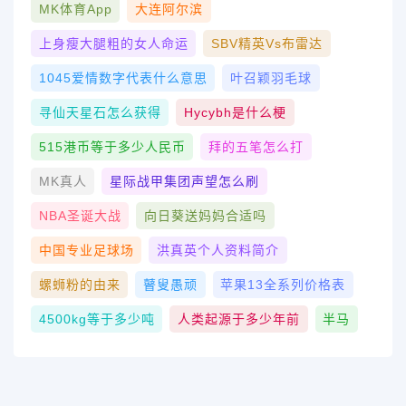
MK体育App
大连阿尔滨
上身瘦大腿粗的女人命运
SBV精英vs布雷达
1045爱情数字代表什么意思
叶召颖羽毛球
寻仙天星石怎么获得
Hycybh是什么梗
515港币等于多少人民币
拜的五笔怎么打
MK真人
星际战甲集团声望怎么刷
NBA圣诞大战
向日葵送妈妈合适吗
中国专业足球场
洪真英个人资料简介
螺蛳粉的由来
瞽叟愚顽
苹果13全系列价格表
4500kg等于多少吨
人类起源于多少年前
半马