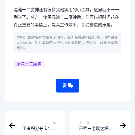
混沌十二魔神还有很多其他实用的小工具，这里就不一一
列举了。总之，使用混沌十二魔神后，你可以把时间花在
真正重要的事情上，提高工作效率，享受创造的乐趣。
声明：本站所有文章资源内容，如无特殊说明或标注，均为采集
网络资源。如若本站内容侵犯了原著者的合法权益，可联系本站
删除。
混沌十二魔神
赏
上一篇
下一篇
王者积分夺宝：多
巫师三老鼠之塔的
少积分才能满足你
完美结局