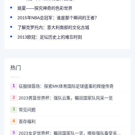
姚夏——探究神奇的色彩世界
2015年NBA总冠军：谁是那个瞬间的王者？
了解克罗托内：意大利南部的文化古城
2013欧冠：足坛历史上的难忘时刻
热门
1
征服绿茵场：探索MK体育国际足球盛事的辉煌传奇
2
2023男篮世界杯：强队云集，瞩目国家队风采一览
3
常见问题
4
首存福利
5
2023女足世界杯：瞩目国家队一览，哪些强队备受关注？