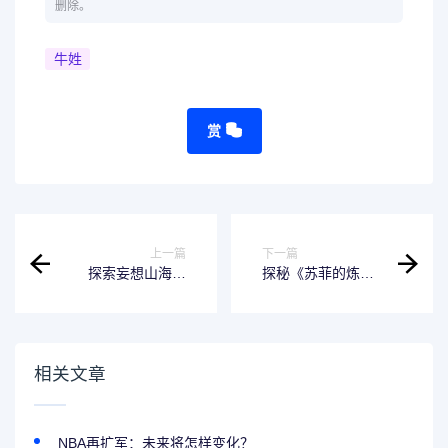
删除。
牛姓
赏
上一篇
下一篇
探索妄想山海家
探秘《苏菲的炼金
园：一场别开生面
工房2》中的科学道
的科幻之旅
理
相关文章
NBA再扩军：未来将怎样变化？