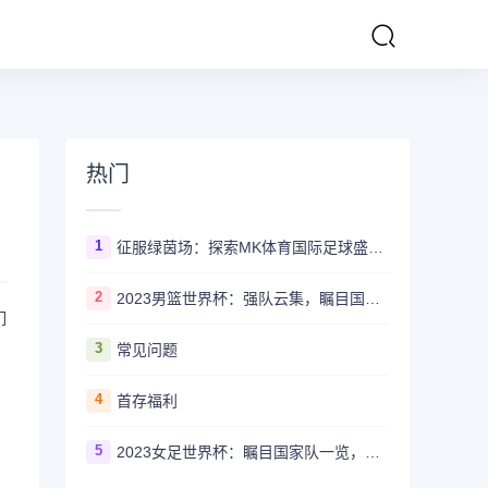
热门
1
征服绿茵场：探索MK体育国际足球盛事的辉煌传奇
2
2023男篮世界杯：强队云集，瞩目国家队风采一览
们
3
常见问题
4
首存福利
5
2023女足世界杯：瞩目国家队一览，哪些强队备受关注？