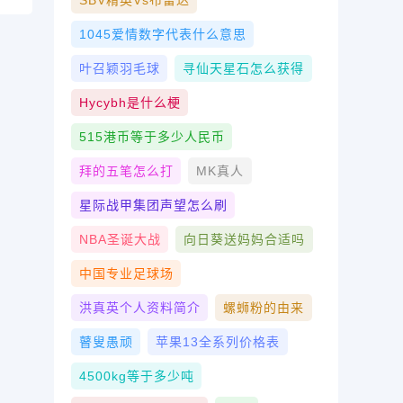
SBV精英vs布雷达
1045爱情数字代表什么意思
叶召颖羽毛球
寻仙天星石怎么获得
Hycybh是什么梗
515港币等于多少人民币
拜的五笔怎么打
MK真人
星际战甲集团声望怎么刷
NBA圣诞大战
向日葵送妈妈合适吗
中国专业足球场
洪真英个人资料简介
螺蛳粉的由来
瞽叟愚顽
苹果13全系列价格表
4500kg等于多少吨